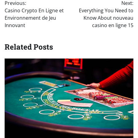
Previous:
Next:
navigation
Casino Crypto En Ligne et
Everything You Need to
Environnement de Jeu
Know About nouveau
Innovant
casino en ligne 15
Related Posts