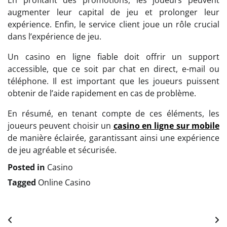
augmenter leur capital de jeu et prolonger leur
expérience. Enfin, le service client joue un rôle crucial
dans l’expérience de jeu.
Un casino en ligne fiable doit offrir un support
accessible, que ce soit par chat en direct, e-mail ou
téléphone. Il est important que les joueurs puissent
obtenir de l’aide rapidement en cas de problème.
En résumé, en tenant compte de ces éléments, les
joueurs peuvent choisir un
casino en ligne sur mobile
de manière éclairée, garantissant ainsi une expérience
de jeu agréable et sécurisée.
Posted in
Casino
Tagged
Online Casino
Post