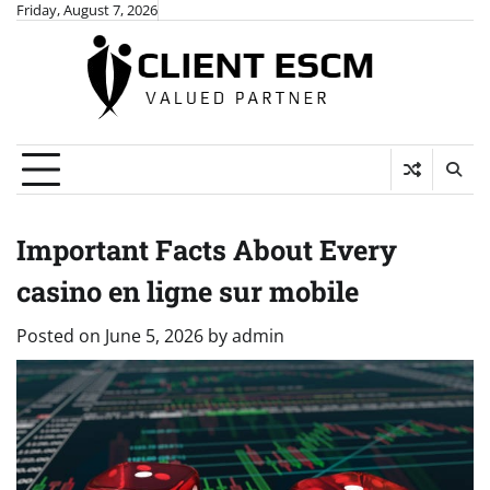
Skip
Friday, August 7, 2026
to
content
Important Facts About Every
casino en ligne sur mobile
Posted on
June 5, 2026
by
admin