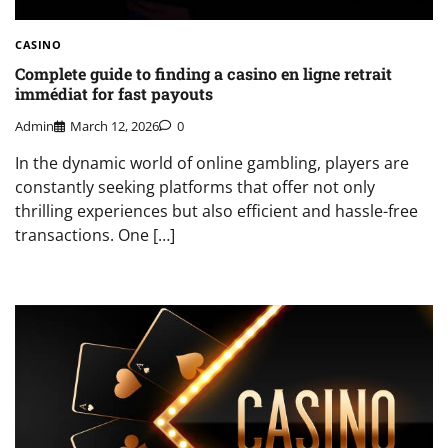
CASINO
Complete guide to finding a casino en ligne retrait
immédiat for fast payouts
Admin
March 12, 2026
0
In the dynamic world of online gambling, players are
constantly seeking platforms that offer not only
thrilling experiences but also efficient and hassle-free
transactions. One […]