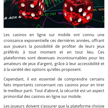
Les casinos en ligne sur mobile ont connu une
croissance exponentielle ces dernières années, offrant
aux joueurs la possibilité de profiter de leurs jeux
préférés à tout moment et en tout lieu. Ces
plateformes sont devenues incontournables pour les
amateurs de jeux d’argent, grâce à leur accessibilité et
à la variété des options qu’elles proposent.
Cependant, il est essentiel de comprendre certains
faits importants concernant ces casinos pour en tirer
le meilleur parti. Tout d’abord, la sécurité est un aspect
primordial des casinos en ligne sur mobile.
Les joueurs doivent s’assurer que la plateforme choisie