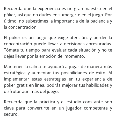
Recuerda que la experiencia es un gran maestro en el
póker, así que no dudes en sumergirte en el juego. Por
último, no subestimes la importancia de la paciencia y
la concentración.
El póker es un juego que exige atención, y perder la
concentración puede llevar a decisiones apresuradas.
Tómate tu tiempo para evaluar cada situación y no te
dejes llevar por la emoción del momento.
Mantener la calma te ayudará a jugar de manera más
estratégica y aumentar tus posibilidades de éxito. Al
implementar estas estrategias en tu experiencia de
póker gratis en línea, podrás mejorar tus habilidades y
disfrutar aún más del juego.
Recuerda que la práctica y el estudio constante son
clave para convertirte en un jugador competente y
seguro.