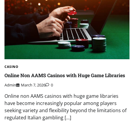
CASINO
Online Non AAMS Casinos with Huge Game Libraries
Admin
March 7, 2026
0
Online non AAMS casinos with huge game libraries
have become increasingly popular among players
seeking variety and flexibility beyond the limitations of
regulated Italian gambling […]