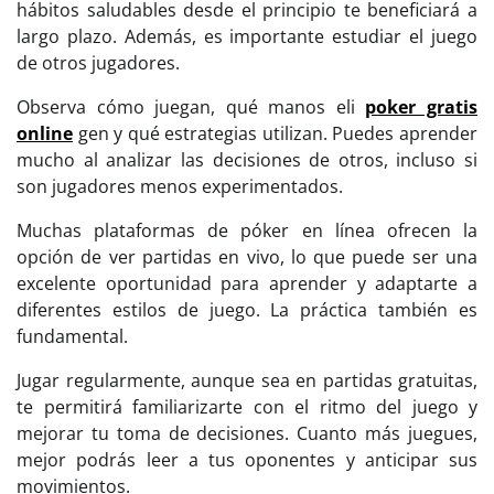
hábitos saludables desde el principio te beneficiará a
largo plazo. Además, es importante estudiar el juego
de otros jugadores.
Observa cómo juegan, qué manos eli
poker gratis
online
gen y qué estrategias utilizan. Puedes aprender
mucho al analizar las decisiones de otros, incluso si
son jugadores menos experimentados.
Muchas plataformas de póker en línea ofrecen la
opción de ver partidas en vivo, lo que puede ser una
excelente oportunidad para aprender y adaptarte a
diferentes estilos de juego. La práctica también es
fundamental.
Jugar regularmente, aunque sea en partidas gratuitas,
te permitirá familiarizarte con el ritmo del juego y
mejorar tu toma de decisiones. Cuanto más juegues,
mejor podrás leer a tus oponentes y anticipar sus
movimientos.