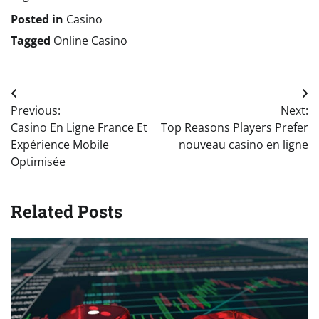
Posted in
Casino
Tagged
Online Casino
Post
Previous:
Next:
navigation
Casino En Ligne France Et
Top Reasons Players Prefer
Expérience Mobile
nouveau casino en ligne
Optimisée
Related Posts