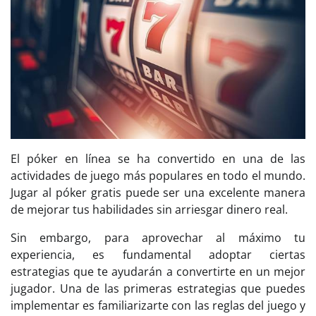
El póker en línea se ha convertido en una de las
actividades de juego más populares en todo el mundo.
Jugar al póker gratis puede ser una excelente manera
de mejorar tus habilidades sin arriesgar dinero real.
Sin embargo, para aprovechar al máximo tu
experiencia, es fundamental adoptar ciertas
estrategias que te ayudarán a convertirte en un mejor
jugador. Una de las primeras estrategias que puedes
implementar es familiarizarte con las reglas del juego y