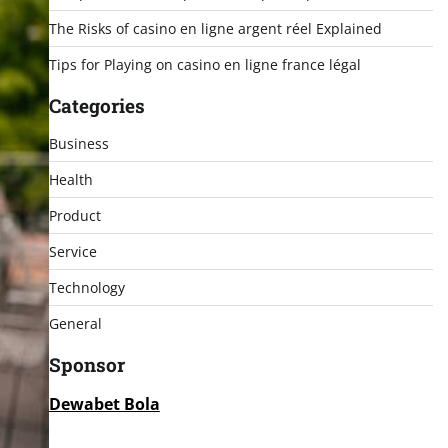
The Risks of casino en ligne argent réel Explained
Tips for Playing on casino en ligne france légal
Categories
Business
Health
Product
Service
Technology
General
Sponsor
Dewabet Bola