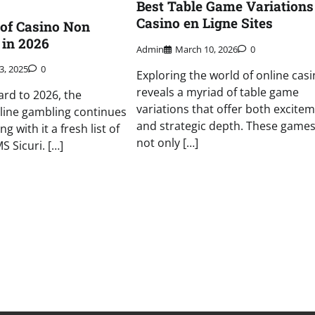
Best Table Game Variations
Casino en Ligne Sites
 of Casino Non
 in 2026
Admin
March 10, 2026
0
3, 2025
0
Exploring the world of online cas
reveals a myriad of table game
ard to 2026, the
variations that offer both excite
line gambling continues
and strategic depth. These games
ng with it a fresh list of
not only […]
 Sicuri. […]