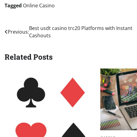
Tagged
Online Casino
Post
Best usdt casino trc20 Platforms with Instant
Previous:
Cashouts
navigation
Related Posts