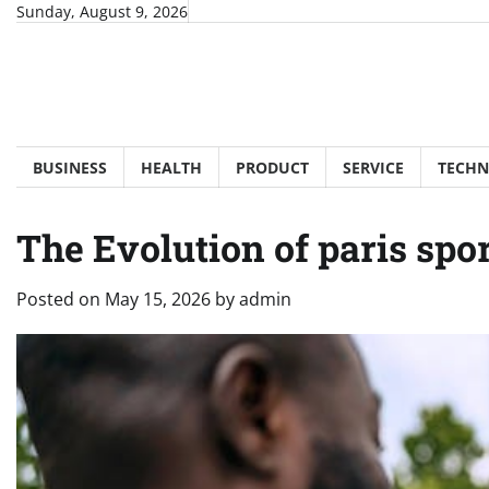
Skip
Sunday, August 9, 2026
to
content
BUSINESS
HEALTH
PRODUCT
SERVICE
TECH
The Evolution of paris spor
Posted on
May 15, 2026
by
admin