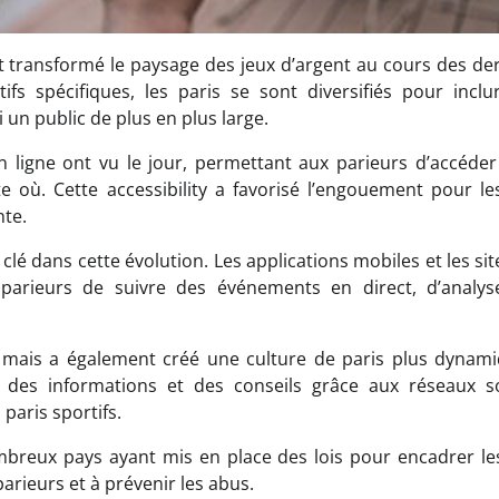
nt transformé le paysage des jeux d’argent au cours des de
fs spécifiques, les paris se sont diversifiés pour incl
i un public de plus en plus large.
en ligne ont vu le jour, permettant aux parieurs d’accéde
où. Cette accessibility a favorisé l’engouement pour le
nte.
lé dans cette évolution. Les applications mobiles et les si
arieurs de suivre des événements en direct, d’analys
, mais a également créé une culture de paris plus dynam
r des informations et des conseils grâce aux réseaux so
paris sportifs.
breux pays ayant mis en place des lois pour encadrer le
parieurs et à prévenir les abus.