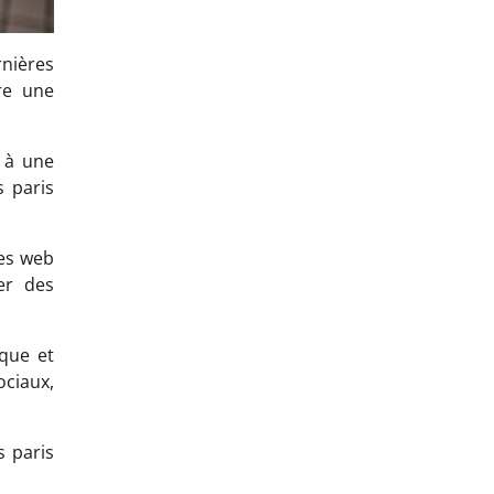
rnières
ure une
r à une
s paris
tes web
er des
ique et
ciaux,
s paris