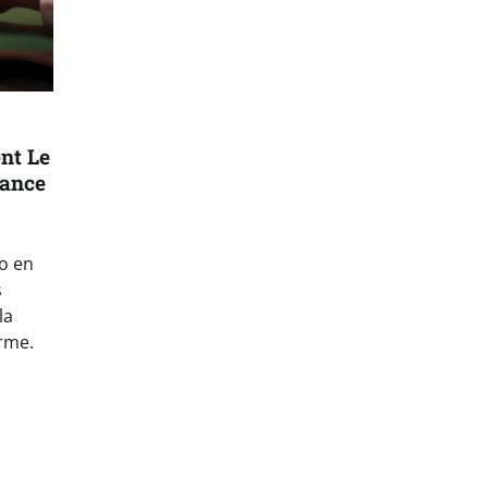
ent Le
rance
no en
s
la
orme.