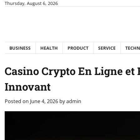
Skip
Thursday, August 6, 2026
to
content
BUSINESS
HEALTH
PRODUCT
SERVICE
TECH
Casino Crypto En Ligne et
Innovant
Posted on
June 4, 2026
by
admin