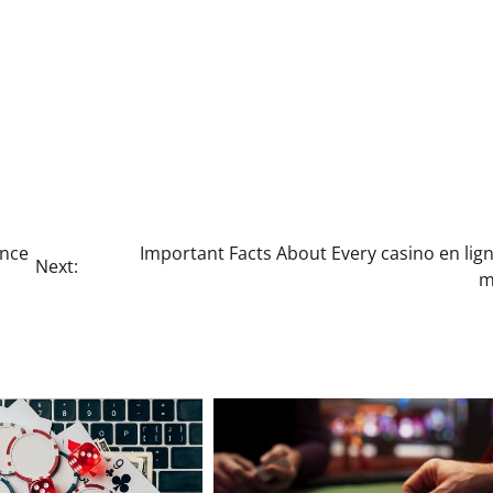
ance
Important Facts About Every casino en lig
Next:
m