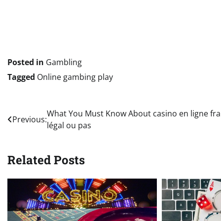
Posted in
Gambling
Tagged
Online gambing play
Post
What You Must Know About casino en ligne fr
Previous:
légal ou pas
navigation
Related Posts