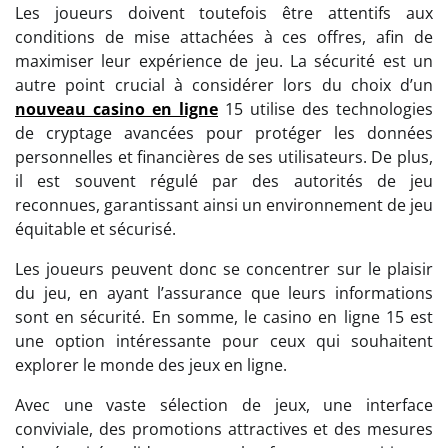
Les joueurs doivent toutefois être attentifs aux
conditions de mise attachées à ces offres, afin de
maximiser leur expérience de jeu. La sécurité est un
autre point crucial à considérer lors du choix d’un
nouveau casino en ligne
15 utilise des technologies
de cryptage avancées pour protéger les données
personnelles et financières de ses utilisateurs. De plus,
il est souvent régulé par des autorités de jeu
reconnues, garantissant ainsi un environnement de jeu
équitable et sécurisé.
Les joueurs peuvent donc se concentrer sur le plaisir
du jeu, en ayant l’assurance que leurs informations
sont en sécurité. En somme, le casino en ligne 15 est
une option intéressante pour ceux qui souhaitent
explorer le monde des jeux en ligne.
Avec une vaste sélection de jeux, une interface
conviviale, des promotions attractives et des mesures