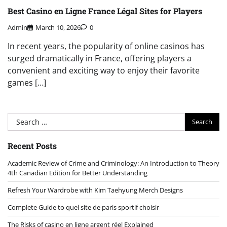
Best Casino en Ligne France Légal Sites for Players
Admin
March 10, 2026
0
In recent years, the popularity of online casinos has
surged dramatically in France, offering players a
convenient and exciting way to enjoy their favorite
games […]
Search
for:
Recent Posts
Academic Review of Crime and Criminology: An Introduction to Theory
4th Canadian Edition for Better Understanding
Refresh Your Wardrobe with Kim Taehyung Merch Designs
Complete Guide to quel site de paris sportif choisir
The Risks of casino en ligne argent réel Explained