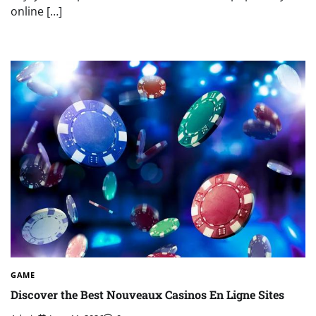
online […]
GAME
Discover the Best Nouveaux Casinos En Ligne Sites