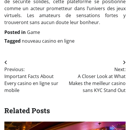
de sécurité solides, cette plateforme se positionne
comme un acteur prometteur dans l’univers des jeux
virtuels. Les amateurs de sensations fortes y
trouveront sans aucun doute leur bonheur.
Posted in
Game
Tagged
nouveau casino en ligne
Post
Previous:
Next:
navigation
Important Facts About
A Closer Look at What
Every casino en ligne sur
Makes the meilleur casino
mobile
sans KYC Stand Out
Related Posts