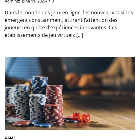
Admin
June 11, 2026
0
Dans le monde des jeux en ligne, les nouveaux casinos
émergent constamment, attirant l’attention des
joueurs en quête d’expériences innovantes. Ces
établissements de jeu virtuels […]
GAME