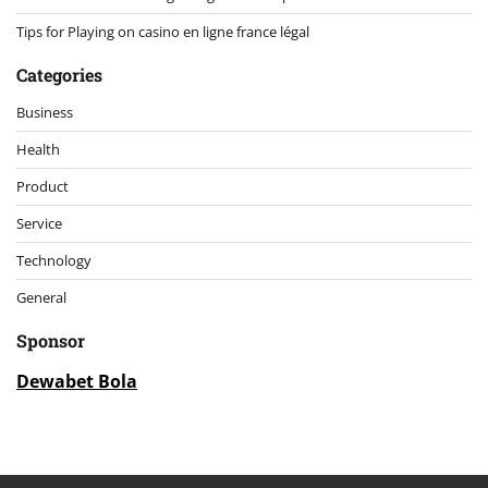
Tips for Playing on casino en ligne france légal
Categories
Business
Health
Product
Service
Technology
General
Sponsor
Dewabet Bola