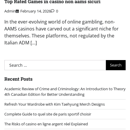
Top Rated Games in casino non aams sicuri
Admin
February 14, 2026
0
In the ever-evolving world of online gambling, non-
AAMS casinos have carved out a significant niche for
themselves. These platforms, not regulated by the
Italian ADM […]
Search
for:
Recent Posts
Academic Review of Crime and Criminology: An Introduction to Theory
4th Canadian Edition for Better Understanding
Refresh Your Wardrobe with Kim Taehyung Merch Designs
Complete Guide to quel site de paris sportif choisir
The Risks of casino en ligne argent réel Explained