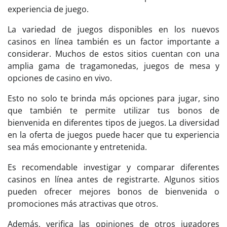
experiencia de juego.
La variedad de juegos disponibles en los nuevos
casinos en línea también es un factor importante a
considerar. Muchos de estos sitios cuentan con una
amplia gama de tragamonedas, juegos de mesa y
opciones de casino en vivo.
Esto no solo te brinda más opciones para jugar, sino
que también te permite utilizar tus bonos de
bienvenida en diferentes tipos de juegos. La diversidad
en la oferta de juegos puede hacer que tu experiencia
sea más emocionante y entretenida.
Es recomendable investigar y comparar diferentes
casinos en línea antes de registrarte. Algunos sitios
pueden ofrecer mejores bonos de bienvenida o
promociones más atractivas que otros.
Además, verifica las opiniones de otros jugadores