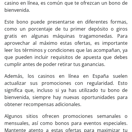
casino en línea, es común que te ofrezcan un bono de
bienvenida.
Este bono puede presentarse en diferentes formas,
como un porcentaje de tu primer depósito o giros
gratis en algunas máquinas tragamonedas. Para
aprovechar al máximo estas ofertas, es importante
leer los términos y condiciones que las acompañan, ya
que pueden incluir requisitos de apuesta que debes
cumplir antes de poder retirar tus ganancias.
Además, los casinos en línea en España suelen
actualizar sus promociones con regularidad. Esto
significa que, incluso si ya has utilizado tu bono de
bienvenida, siempre hay nuevas oportunidades para
obtener recompensas adicionales.
Algunos sitios ofrecen promociones semanales o
mensuales, así como bonos para eventos especiales.
Mantente atento a estas ofertas para maximizar tu