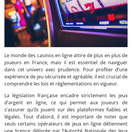
Le monde des casinos en ligne attire de plus en plus de
joueurs en France, mais il est essentiel de naviguer
dans cet univers avec prudence. Pour profiter d’une
expérience de jeu sécurisée et agréable, il est crucial de
comprendre les lois et réglementations en vigueur.
La législation française encadre strictement les jeux
d’argent en ligne, ce qui permet aux joueurs de
s’assurer qu’ils jouent sur des plateformes fiables et
légales. Tout d’abord, il est important de noter que
seuls certains opérateurs de jeux en ligne détiennent
une licence délivrée par l’Autorité Nationale des Jeux