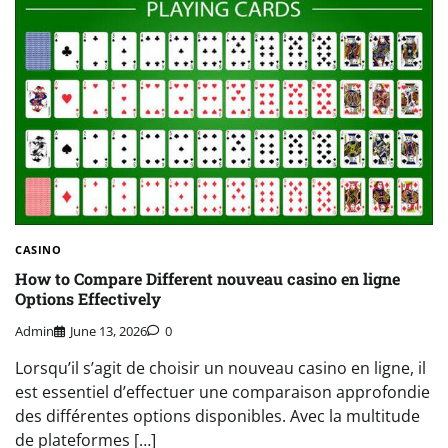
CASINO
How to Compare Different nouveau casino en ligne
Options Effectively
Admin
June 13, 2026
0
Lorsqu’il s’agit de choisir un nouveau casino en ligne, il
est essentiel d’effectuer une comparaison approfondie
des différentes options disponibles. Avec la multitude
de plateformes […]