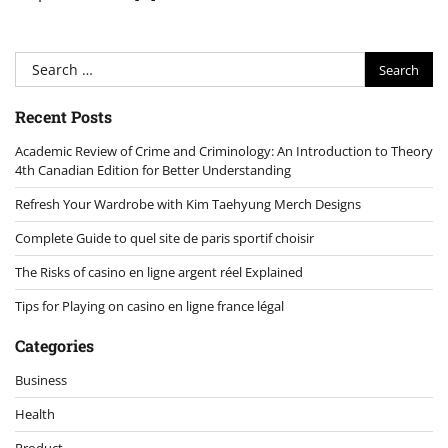
Search
for:
Recent Posts
Academic Review of Crime and Criminology: An Introduction to Theory
4th Canadian Edition for Better Understanding
Refresh Your Wardrobe with Kim Taehyung Merch Designs
Complete Guide to quel site de paris sportif choisir
The Risks of casino en ligne argent réel Explained
Tips for Playing on casino en ligne france légal
Categories
Business
Health