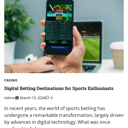
CASINO
Digital Betting Destinations for Sports Enthusiasts
Admin
March 13, 2026
0
In recent years, the world of sports betting has
undergone a remarkable transformation, largely driven
by advances in digital technology. What was once