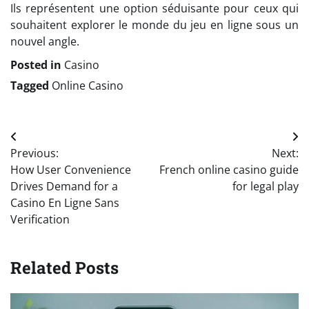
Ils représentent une option séduisante pour ceux qui
souhaitent explorer le monde du jeu en ligne sous un
nouvel angle.
Posted in
Casino
Tagged
Online Casino
Post
Previous:
Next:
navigation
How User Convenience
French online casino guide
Drives Demand for a
for legal play
Casino En Ligne Sans
Verification
Related Posts