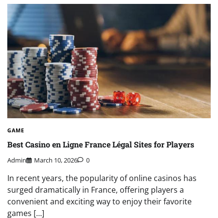
GAME
Best Casino en Ligne France Légal Sites for Players
Admin
March 10, 2026
0
In recent years, the popularity of online casinos has
surged dramatically in France, offering players a
convenient and exciting way to enjoy their favorite
games […]