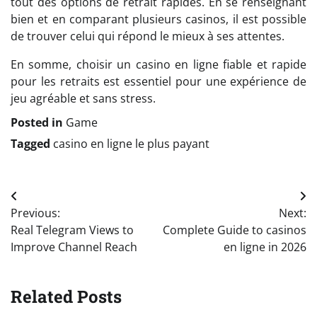
tout des options de retrait rapides. En se renseignant
bien et en comparant plusieurs casinos, il est possible
de trouver celui qui répond le mieux à ses attentes.
En somme, choisir un casino en ligne fiable et rapide
pour les retraits est essentiel pour une expérience de
jeu agréable et sans stress.
Posted in
Game
Tagged
casino en ligne le plus payant
Post
Previous:
Next:
navigation
Real Telegram Views to
Complete Guide to casinos
Improve Channel Reach
en ligne in 2026
Related Posts