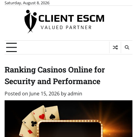
Skip
Saturday, August 8, 2026
to
content
Ranking Casinos Online for
Security and Performance
Posted on
June 15, 2026
by
admin