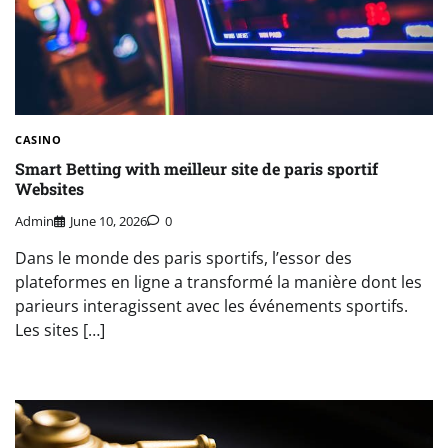
CASINO
Smart Betting with meilleur site de paris sportif
Websites
Admin
June 10, 2026
0
Dans le monde des paris sportifs, l’essor des
plateformes en ligne a transformé la manière dont les
parieurs interagissent avec les événements sportifs.
Les sites […]