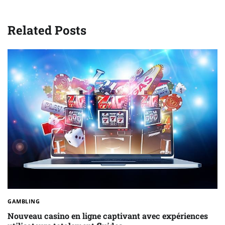
Related Posts
GAMBLING
Nouveau casino en ligne captivant avec expériences