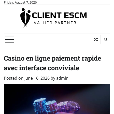
Skip
Friday, August 7, 2026
to
content
Casino en ligne paiement rapide
avec interface conviviale
Posted on
June 16, 2026
by
admin