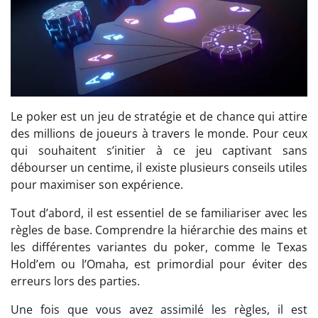
Le poker est un jeu de stratégie et de chance qui attire
des millions de joueurs à travers le monde. Pour ceux
qui souhaitent s’initier à ce jeu captivant sans
débourser un centime, il existe plusieurs conseils utiles
pour maximiser son expérience.
Tout d’abord, il est essentiel de se familiariser avec les
règles de base. Comprendre la hiérarchie des mains et
les différentes variantes du poker, comme le Texas
Hold’em ou l’Omaha, est primordial pour éviter des
erreurs lors des parties.
Une fois que vous avez assimilé les règles, il est