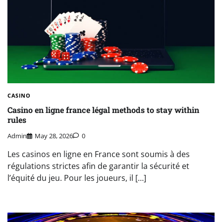
CASINO
Casino en ligne france légal methods to stay within
rules
Admin
May 28, 2026
0
Les casinos en ligne en France sont soumis à des
régulations strictes afin de garantir la sécurité et
l’équité du jeu. Pour les joueurs, il […]