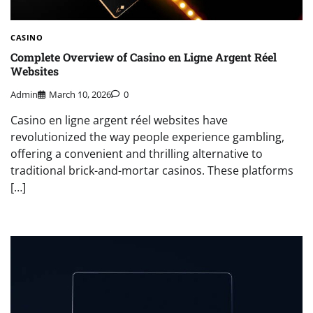
CASINO
Complete Overview of Casino en Ligne Argent Réel
Websites
Admin
March 10, 2026
0
Casino en ligne argent réel websites have
revolutionized the way people experience gambling,
offering a convenient and thrilling alternative to
traditional brick-and-mortar casinos. These platforms
[…]