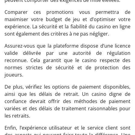
peuvent comporter des exigences de mise élevées.
Comparer ces promotions vous permettra de
maximiser votre budget de jeu et d’optimiser votre
expérience. La sécurité et la fiabilité du casino en ligne
sont également des critères à ne pas négliger.
Assurez-vous que la plateforme dispose d’une licence
valide délivrée par une autorité de régulation
reconnue. Cela garantit que le casino respecte des
normes strictes de sécurité et de protection des
joueurs.
De plus, vérifiez les options de paiement disponibles,
ainsi que les délais de retrait. Un casino digne de
confiance devrait offrir des méthodes de paiement
variées et des délais de traitement raisonnables pour
les retraits.
Enfin, l’expérience utilisateur et le service client sont