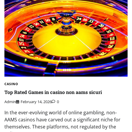
CASINO
Top Rated Games in casino non aams sicuri
Admin
February 14, 2026
0
In the ever-evolving world of online gambling, non-
AAMS casinos have carved out a significant niche for
themselves. These platforms, not regulated by the