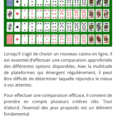
Lorsqu’il s’agit de choisir un nouveau casino en ligne, il
est essentiel d’effectuer une comparaison approfondie
des différentes options disponibles. Avec la multitude
de plateformes qui émergent régulièrement, il peut
être difficile de déterminer laquelle répondra le mieux
à vos attentes.
Pour effectuer une comparaison efficace, il convient de
prendre en compte plusieurs critères clés. Tout
d’abord, l’éventail des jeux proposés est un élément
fondamental.