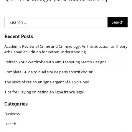
Search
for:
Recent Posts
Academic Review of Crime and Criminology: An Introduction to Theory
4th Canadian Edition for Better Understanding
Refresh Your Wardrobe with Kim Taehyung Merch Designs
Complete Guide to quel site de paris sportif choisir
The Risks of casino en ligne argent réel Explained
Tips for Playing on casino en ligne france légal
Categories
Business
Health