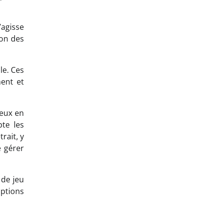
’agisse
ion des
le. Ces
ent et
jeux en
te les
rait, y
e gérer
 de jeu
options