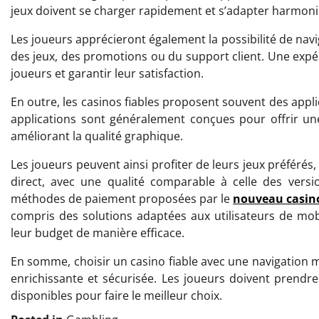
jeux doivent se charger rapidement et s’adapter harmonie
Les joueurs apprécieront également la possibilité de navigu
des jeux, des promotions ou du support client. Une expérie
joueurs et garantir leur satisfaction.
En outre, les casinos fiables proposent souvent des appli
applications sont généralement conçues pour offrir u
améliorant la qualité graphique.
Les joueurs peuvent ainsi profiter de leurs jeux préférés
direct, avec une qualité comparable à celle des versi
méthodes de paiement proposées par le
nouveau casino
compris des solutions adaptées aux utilisateurs de mobi
leur budget de manière efficace.
En somme, choisir un casino fiable avec une navigation m
enrichissante et sécurisée. Les joueurs doivent prendr
disponibles pour faire le meilleur choix.