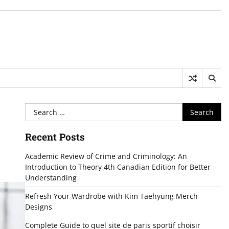
Search
for:
Recent Posts
Academic Review of Crime and Criminology: An
Introduction to Theory 4th Canadian Edition for Better
Understanding
Refresh Your Wardrobe with Kim Taehyung Merch
Designs
Complete Guide to quel site de paris sportif choisir