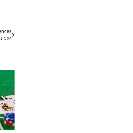
ences
luides