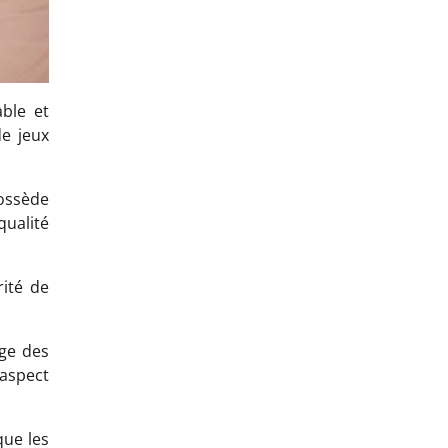
able et
de jeux
ossède
qualité
rité de
age des
 aspect
que les