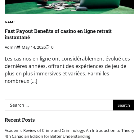
GAME
Fast Payout Benefits of casino en ligne retrait
instantané
Admin
May 14, 2026
0
Les casinos en ligne ont considérablement évolué ces
dernières années, offrant des expériences de jeu de
plus en plus immersives et variées. Parmi les
nombreux […]
Search
for:
Recent Posts
Academic Review of Crime and Criminology: An Introduction to Theory
4th Canadian Edition for Better Understanding