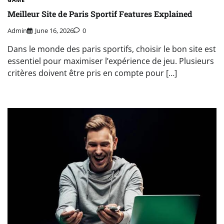
Meilleur Site de Paris Sportif Features Explained
Admin
June 16, 2026
0
Dans le monde des paris sportifs, choisir le bon site est
essentiel pour maximiser l’expérience de jeu. Plusieurs
critères doivent être pris en compte pour […]