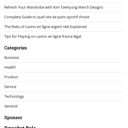
Refresh Your Wardrobe with Kim Taehyung Merch Designs
Complete Guide to quel site de paris sportif choisir
The Risks of casino en ligne argent réel Explained
Tips for Playing on casino en ligne france légal
Categories
Business
Health
Product
Service
Technology
General
Sponsor