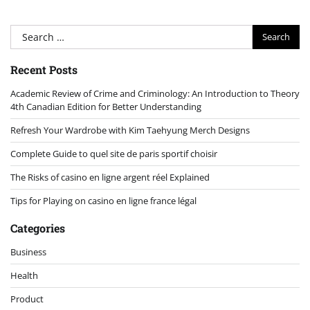
Search
for:
Recent Posts
Academic Review of Crime and Criminology: An Introduction to Theory
4th Canadian Edition for Better Understanding
Refresh Your Wardrobe with Kim Taehyung Merch Designs
Complete Guide to quel site de paris sportif choisir
The Risks of casino en ligne argent réel Explained
Tips for Playing on casino en ligne france légal
Categories
Business
Health
Product