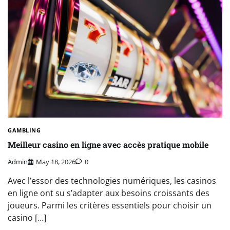
GAMBLING
Meilleur casino en ligne avec accès pratique mobile
Admin
May 18, 2026
0
Avec l’essor des technologies numériques, les casinos
en ligne ont su s’adapter aux besoins croissants des
joueurs. Parmi les critères essentiels pour choisir un
casino […]