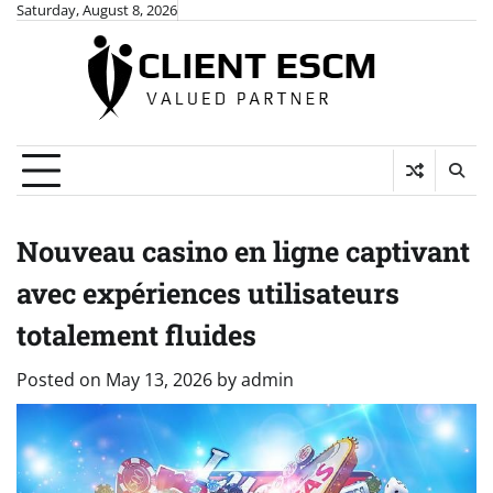
Skip
Saturday, August 8, 2026
to
content
Nouveau casino en ligne captivant
avec expériences utilisateurs
totalement fluides
Posted on
May 13, 2026
by
admin