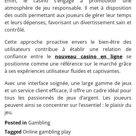
Enfin, le casino s’engage à promouvoir une
atmosphère de jeu responsable. Il met à disposition
des outils permettant aux joueurs de gérer leur temps
et leurs dépenses, favorisant un divertissement sain et
contrôlé.
Cette approche proactive envers le bien-être des
utilisateurs contribue à établir une relation de
confiance entre le
nouveau casino en ligne
se
positionne comme une référence sur le marché grâce
à ses expériences utilisateur fluides et captivantes.
Avec une interface soignée, une large gamme de jeux
et un service client efficace, il offre un cadre idéal pour
tous les passionnés de jeux d’argent. Les joueurs
peuvent ainsi se concentrer sur l’essentiel : le plaisir du
jeu.
Posted in
Gambling
Tagged
Online gambling play