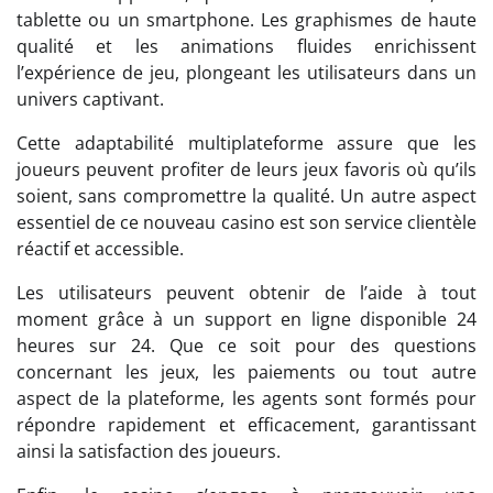
tablette ou un smartphone. Les graphismes de haute
qualité et les animations fluides enrichissent
l’expérience de jeu, plongeant les utilisateurs dans un
univers captivant.
Cette adaptabilité multiplateforme assure que les
joueurs peuvent profiter de leurs jeux favoris où qu’ils
soient, sans compromettre la qualité. Un autre aspect
essentiel de ce nouveau casino est son service clientèle
réactif et accessible.
Les utilisateurs peuvent obtenir de l’aide à tout
moment grâce à un support en ligne disponible 24
heures sur 24. Que ce soit pour des questions
concernant les jeux, les paiements ou tout autre
aspect de la plateforme, les agents sont formés pour
répondre rapidement et efficacement, garantissant
ainsi la satisfaction des joueurs.