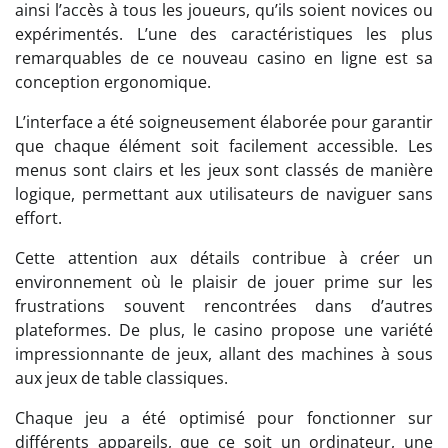
ainsi l’accès à tous les joueurs, qu’ils soient novices ou
expérimentés. L’une des caractéristiques les plus
remarquables de ce nouveau casino en ligne est sa
conception ergonomique.
L’interface a été soigneusement élaborée pour garantir
que chaque élément soit facilement accessible. Les
menus sont clairs et les jeux sont classés de manière
logique, permettant aux utilisateurs de naviguer sans
effort.
Cette attention aux détails contribue à créer un
environnement où le plaisir de jouer prime sur les
frustrations souvent rencontrées dans d’autres
plateformes. De plus, le casino propose une variété
impressionnante de jeux, allant des machines à sous
aux jeux de table classiques.
Chaque jeu a été optimisé pour fonctionner sur
différents appareils, que ce soit un ordinateur, une