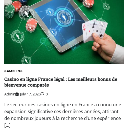
GAMBLING
Casino en ligne France légal : Les meilleurs bonus de
bienvenue comparés
Admin
July 17, 2026
0
Le secteur des casinos en ligne en France a connu une
expansion significative ces dernières années, attirant
de nombreux joueurs à la recherche d’une expérience
[…]