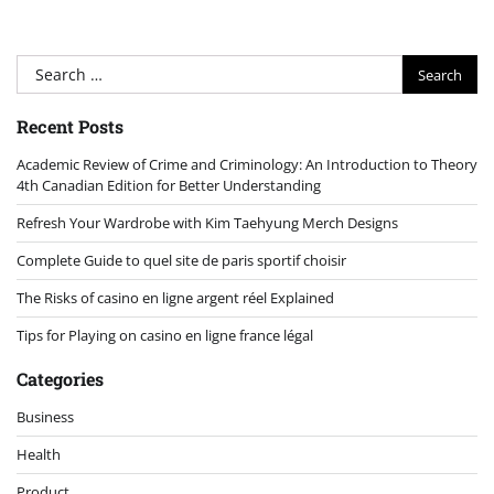
Search
for:
Recent Posts
Academic Review of Crime and Criminology: An Introduction to Theory
4th Canadian Edition for Better Understanding
Refresh Your Wardrobe with Kim Taehyung Merch Designs
Complete Guide to quel site de paris sportif choisir
The Risks of casino en ligne argent réel Explained
Tips for Playing on casino en ligne france légal
Categories
Business
Health
Product