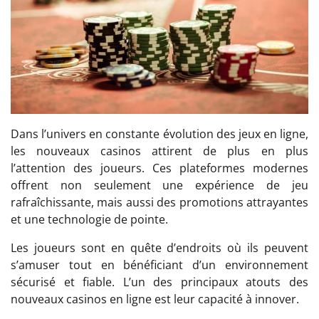
Dans l’univers en constante évolution des jeux en ligne,
les nouveaux casinos attirent de plus en plus
l’attention des joueurs. Ces plateformes modernes
offrent non seulement une expérience de jeu
rafraîchissante, mais aussi des promotions attrayantes
et une technologie de pointe.
Les joueurs sont en quête d’endroits où ils peuvent
s’amuser tout en bénéficiant d’un environnement
sécurisé et fiable. L’un des principaux atouts des
nouveaux casinos en ligne est leur capacité à innover.