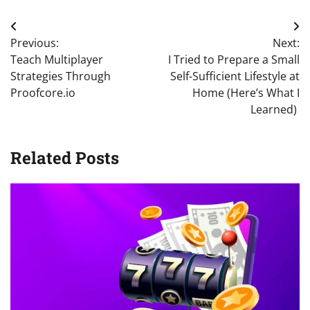
Post
Previous:
Next:
navigation
Teach Multiplayer
I Tried to Prepare a Small
Strategies Through
Self-Sufficient Lifestyle at
Proofcore.io
Home (Here’s What I
Learned)
Related Posts