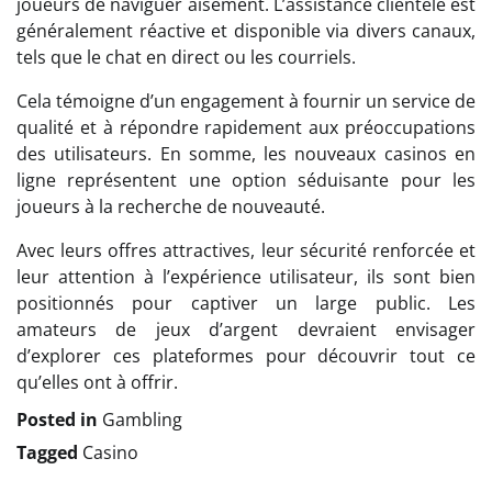
joueurs de naviguer aisément. L’assistance clientèle est
généralement réactive et disponible via divers canaux,
tels que le chat en direct ou les courriels.
Cela témoigne d’un engagement à fournir un service de
qualité et à répondre rapidement aux préoccupations
des utilisateurs. En somme, les nouveaux casinos en
ligne représentent une option séduisante pour les
joueurs à la recherche de nouveauté.
Avec leurs offres attractives, leur sécurité renforcée et
leur attention à l’expérience utilisateur, ils sont bien
positionnés pour captiver un large public. Les
amateurs de jeux d’argent devraient envisager
d’explorer ces plateformes pour découvrir tout ce
qu’elles ont à offrir.
Posted in
Gambling
Tagged
Casino