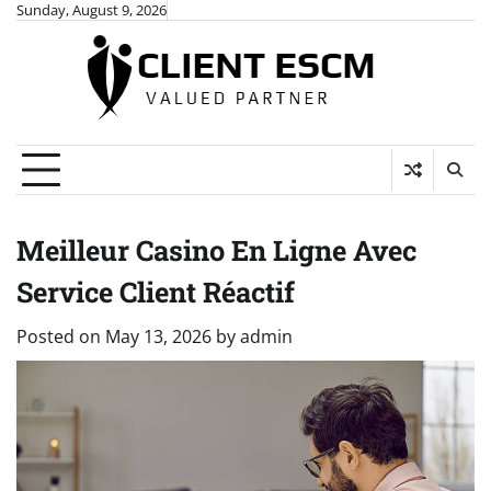
Skip
Sunday, August 9, 2026
to
content
Meilleur Casino En Ligne Avec
Service Client Réactif
Posted on
May 13, 2026
by
admin