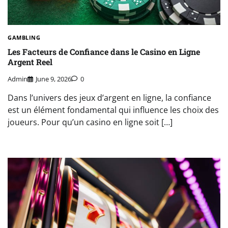
GAMBLING
Les Facteurs de Confiance dans le Casino en Ligne
Argent Reel
Admin
June 9, 2026
0
Dans l’univers des jeux d’argent en ligne, la confiance
est un élément fondamental qui influence les choix des
joueurs. Pour qu’un casino en ligne soit […]