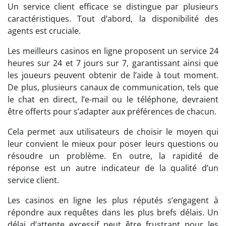
Un service client efficace se distingue par plusieurs
caractéristiques. Tout d’abord, la disponibilité des
agents est cruciale.
Les meilleurs casinos en ligne proposent un service 24
heures sur 24 et 7 jours sur 7, garantissant ainsi que
les joueurs peuvent obtenir de l’aide à tout moment.
De plus, plusieurs canaux de communication, tels que
le chat en direct, l’e-mail ou le téléphone, devraient
être offerts pour s’adapter aux préférences de chacun.
Cela permet aux utilisateurs de choisir le moyen qui
leur convient le mieux pour poser leurs questions ou
résoudre un problème. En outre, la rapidité de
réponse est un autre indicateur de la qualité d’un
service client.
Les casinos en ligne les plus réputés s’engagent à
répondre aux requêtes dans les plus brefs délais. Un
délai d’attente excessif peut être frustrant pour les