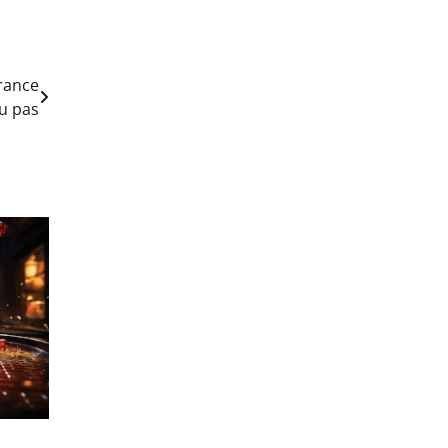
rance
ou pas