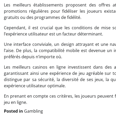
Les meilleurs établissements proposent des offres at
promotions régulières pour fidéliser les joueurs exist
gratuits ou des programmes de fidélité.
Cependant, il est crucial que les conditions de mise so
l’expérience utilisateur est un facteur déterminant.
Une interface conviviale, un design attrayant et une na
l’aise. De plus, la compatibilité mobile est devenue un 
préférés depuis n’importe où.
Les meilleurs casinos en ligne investissent dans des a
garantissant ainsi une expérience de jeu agréable sur 
distingue par sa sécurité, la diversité de ses jeux, la 
expérience utilisateur optimale.
En prenant en compte ces critères, les joueurs peuvent f
jeu en ligne.
Posted in
Gambling