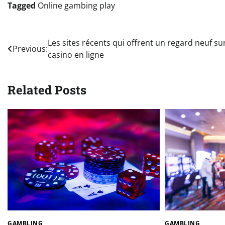
Tagged
Online gambing play
Post
Les sites récents qui offrent un regard neuf sur
Previous:
casino en ligne
navigation
Related Posts
GAMBLING
GAMBLING