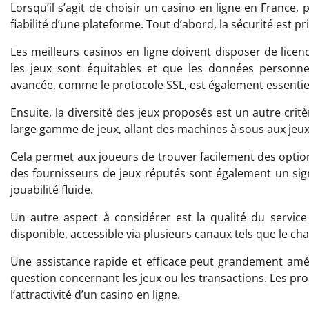
Lorsqu’il s’agit de choisir un casino en ligne en France, p
fiabilité d’une plateforme. Tout d’abord, la sécurité est pr
Les meilleurs casinos en ligne doivent disposer de licen
les jeux sont équitables et que les données personne
avancée, comme le protocole SSL, est également essentiell
Ensuite, la diversité des jeux proposés est un autre cri
large gamme de jeux, allant des machines à sous aux jeux 
Cela permet aux joueurs de trouver facilement des optio
des fournisseurs de jeux réputés sont également un sign
jouabilité fluide.
Un autre aspect à considérer est la qualité du service 
disponible, accessible via plusieurs canaux tels que le chat
Une assistance rapide et efficace peut grandement amél
question concernant les jeux ou les transactions. Les p
l’attractivité d’un casino en ligne.