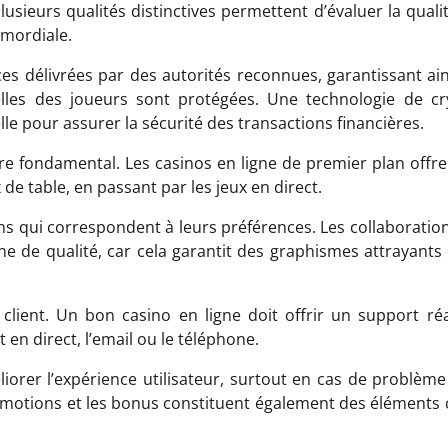
lusieurs qualités distinctives permettent d’évaluer la qualit
imordiale.
ces délivrées par des autorités reconnues, garantissant ai
lles des joueurs sont protégées. Une technologie de cr
e pour assurer la sécurité des transactions financières.
tère fondamental. Les casinos en ligne de premier plan offr
de table, en passant par les jeux en direct.
ns qui correspondent à leurs préférences. Les collaboratio
e de qualité, car cela garantit des graphismes attrayants
client. Un bon casino en ligne doit offrir un support réa
 en direct, l’email ou le téléphone.
iorer l’expérience utilisateur, surtout en cas de problèm
romotions et les bonus constituent également des éléments 