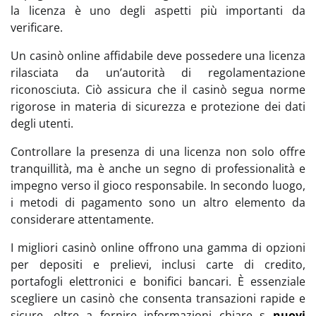
la licenza è uno degli aspetti più importanti da
verificare.
Un casinò online affidabile deve possedere una licenza
rilasciata da un’autorità di regolamentazione
riconosciuta. Ciò assicura che il casinò segua norme
rigorose in materia di sicurezza e protezione dei dati
degli utenti.
Controllare la presenza di una licenza non solo offre
tranquillità, ma è anche un segno di professionalità e
impegno verso il gioco responsabile. In secondo luogo,
i metodi di pagamento sono un altro elemento da
considerare attentamente.
I migliori casinò online offrono una gamma di opzioni
per depositi e prelievi, inclusi carte di credito,
portafogli elettronici e bonifici bancari. È essenziale
scegliere un casinò che consenta transazioni rapide e
sicure, oltre a fornire informazioni chiare s
nuovi