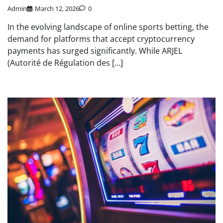
Admin
March 12, 2026
0
In the evolving landscape of online sports betting, the
demand for platforms that accept cryptocurrency
payments has surged significantly. While ARJEL
(Autorité de Régulation des […]