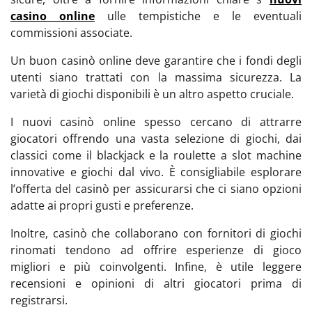
casino online
ulle tempistiche e le eventuali
commissioni associate.
Un buon casinò online deve garantire che i fondi degli
utenti siano trattati con la massima sicurezza. La
varietà di giochi disponibili è un altro aspetto cruciale.
I nuovi casinò online spesso cercano di attrarre
giocatori offrendo una vasta selezione di giochi, dai
classici come il blackjack e la roulette a slot machine
innovative e giochi dal vivo. È consigliabile esplorare
l’offerta del casinò per assicurarsi che ci siano opzioni
adatte ai propri gusti e preferenze.
Inoltre, casinò che collaborano con fornitori di giochi
rinomati tendono ad offrire esperienze di gioco
migliori e più coinvolgenti. Infine, è utile leggere
recensioni e opinioni di altri giocatori prima di
registrarsi.