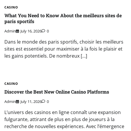
CASINO
What You Need to Know About the meilleurs sites de
paris sportifs
Admin
July 16, 2026
0
Dans le monde des paris sportifs, choisir les meilleurs
sites est essentiel pour maximiser à la fois le plaisir et
les gains potentiels. De nombreux […]
CASINO
Discover the Best New Online Casino Platforms
Admin
July 11, 2026
0
L’univers des casinos en ligne connaît une expansion
fulgurante, attirant de plus en plus de joueurs à la
recherche de nouvelles expériences. Avec l’émergence