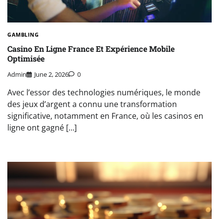
GAMBLING
Casino En Ligne France Et Expérience Mobile
Optimisée
Admin
June 2, 2026
0
Avec l’essor des technologies numériques, le monde
des jeux d’argent a connu une transformation
significative, notamment en France, où les casinos en
ligne ont gagné […]