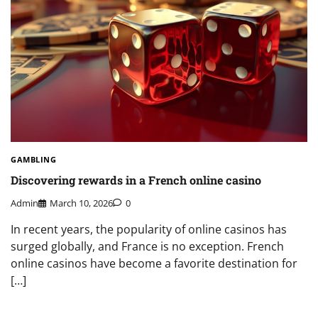
GAMBLING
Discovering rewards in a French online casino
Admin
March 10, 2026
0
In recent years, the popularity of online casinos has
surged globally, and France is no exception. French
online casinos have become a favorite destination for
[…]