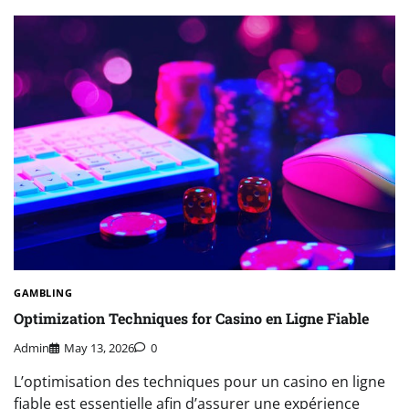
GAMBLING
Optimization Techniques for Casino en Ligne Fiable
Admin
May 13, 2026
0
L’optimisation des techniques pour un casino en ligne
fiable est essentielle afin d’assurer une expérience