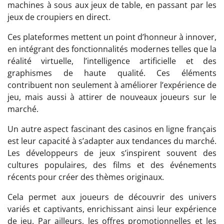
machines à sous aux jeux de table, en passant par les
jeux de croupiers en direct.
Ces plateformes mettent un point d’honneur à innover,
en intégrant des fonctionnalités modernes telles que la
réalité virtuelle, l’intelligence artificielle et des
graphismes de haute qualité. Ces éléments
contribuent non seulement à améliorer l’expérience de
jeu, mais aussi à attirer de nouveaux joueurs sur le
marché.
Un autre aspect fascinant des casinos en ligne français
est leur capacité à s’adapter aux tendances du marché.
Les développeurs de jeux s’inspirent souvent des
cultures populaires, des films et des événements
récents pour créer des thèmes originaux.
Cela permet aux joueurs de découvrir des univers
variés et captivants, enrichissant ainsi leur expérience
de jeu. Par ailleurs, les offres promotionnelles et les