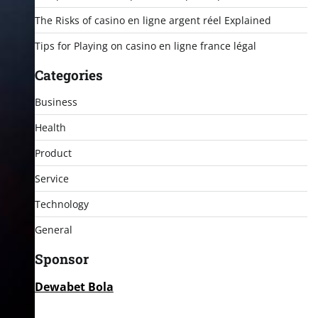
The Risks of casino en ligne argent réel Explained
Tips for Playing on casino en ligne france légal
Categories
Business
Health
Product
Service
Technology
General
Sponsor
Dewabet Bola