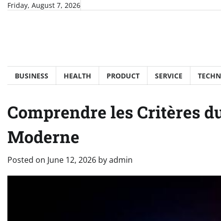
Skip
Friday, August 7, 2026
to
content
BUSINESS
HEALTH
PRODUCT
SERVICE
TECH
Comprendre les Critères d
Moderne
Posted on
June 12, 2026
by
admin