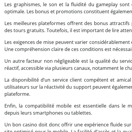
Les graphismes, le son et la fluidité du gameplay sont
optimale. Les bonus et promotions constituent également 
Les meilleures plateformes offrent des bonus attractif
des tours gratuits. Toutefois, il est important de lire att
Les exigences de mise peuvent varier considérablement d’
Une compréhension claire de ces conditions est nécessai
Un autre facteur non négligeable est la qualité du serv
réactif, accessible via plusieurs canaux, notamment le chat
La disponibilité d’un service client compétent et amica
utilisateurs sur la réactivité du support peuvent égalem
plateforme.
Enfin, la compatibilité mobile est essentielle dans l
depuis leurs smartphones ou tablettes.
Un bon casino doit donc offrir une expérience fluide sur
site optimisé pour le mobile. La facilité d’accès et la qu