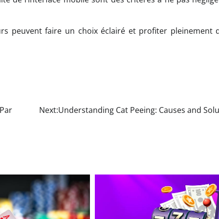
rs peuvent faire un choix éclairé et profiter pleinement 
 Par
Next:
Understanding Cat Peeing: Causes and Solu