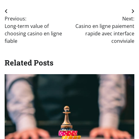
Post
Previous:
Next:
navigation
Long-term value of
Casino en ligne paiement
choosing casino en ligne
rapide avec interface
fiable
conviviale
Related Posts