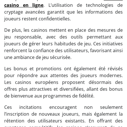
casino en ligne
. L’utilisation de technologies de
cryptage avancées garantit que les informations des
joueurs restent confidentielles.
De plus, les casinos mettent en place des mesures de
jeu responsable, avec des outils permettant aux
joueurs de gérer leurs habitudes de jeu. Ces initiatives
renforcent la confiance des utilisateurs, favorisant ainsi
une ambiance de jeu sécurisée.
Les bonus et promotions ont également été révisés
pour répondre aux attentes des joueurs modernes.
Les casinos européens proposent désormais des
offres plus attractives et diversifiées, allant des bonus
de bienvenue aux programmes de fidélité.
Ces incitations encouragent non seulement
l’inscription de nouveaux joueurs, mais également la
rétention des utilisateurs existants. En offrant des