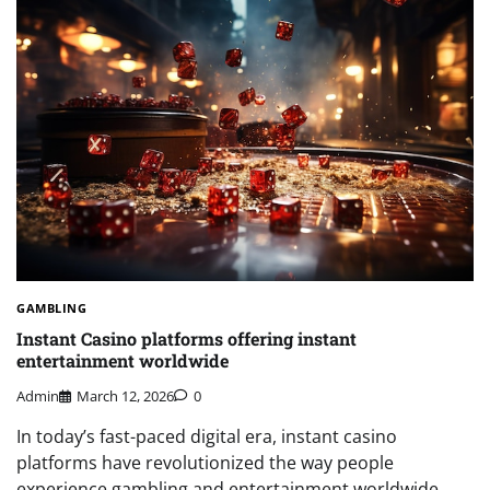
GAMBLING
Instant Casino platforms offering instant
entertainment worldwide
Admin
March 12, 2026
0
In today’s fast-paced digital era, instant casino
platforms have revolutionized the way people
experience gambling and entertainment worldwide.