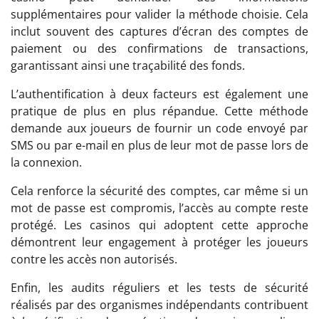
supplémentaires pour valider la méthode choisie. Cela
inclut souvent des captures d’écran des comptes de
paiement ou des confirmations de transactions,
garantissant ainsi une traçabilité des fonds.
L’authentification à deux facteurs est également une
pratique de plus en plus répandue. Cette méthode
demande aux joueurs de fournir un code envoyé par
SMS ou par e-mail en plus de leur mot de passe lors de
la connexion.
Cela renforce la sécurité des comptes, car même si un
mot de passe est compromis, l’accès au compte reste
protégé. Les casinos qui adoptent cette approche
démontrent leur engagement à protéger les joueurs
contre les accès non autorisés.
Enfin, les audits réguliers et les tests de sécurité
réalisés par des organismes indépendants contribuent