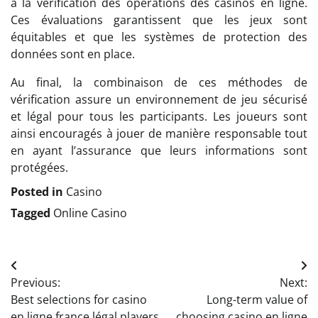
à la vérification des opérations des casinos en ligne.
Ces évaluations garantissent que les jeux sont
équitables et que les systèmes de protection des
données sont en place.
Au final, la combinaison de ces méthodes de
vérification assure un environnement de jeu sécurisé
et légal pour tous les participants. Les joueurs sont
ainsi encouragés à jouer de manière responsable tout
en ayant l’assurance que leurs informations sont
protégées.
Posted in
Casino
Tagged
Online Casino
Post
Previous:
Next:
navigation
Best selections for casino
Long-term value of
en ligne france légal players
choosing casino en ligne