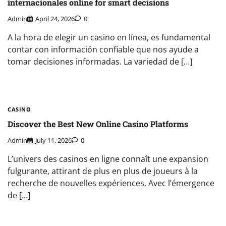
internacionales online for smart decisions
Admin
April 24, 2026
0
A la hora de elegir un casino en línea, es fundamental
contar con información confiable que nos ayude a
tomar decisiones informadas. La variedad de […]
CASINO
Discover the Best New Online Casino Platforms
Admin
July 11, 2026
0
L’univers des casinos en ligne connaît une expansion
fulgurante, attirant de plus en plus de joueurs à la
recherche de nouvelles expériences. Avec l’émergence
de […]