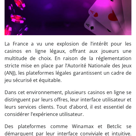
La France a vu une explosion de l’intérêt pour les
casinos en ligne légaux, offrant aux joueurs une
multitude de choix. En raison de la réglementation
stricte mise en place par l’Autorité Nationale des Jeux
(ANJ), les plateformes légales garantissent un cadre de
jeu sécurisé et équitable.
Dans cet environnement, plusieurs casinos en ligne se
distinguent par leurs offres, leur interface utilisateur et
leurs services clients. Tout d’abord, il est essentiel de
considérer l’expérience utilisateur.
Des plateformes comme Winamax et Betclic se
démarquent par leur interface conviviale et intuitive.