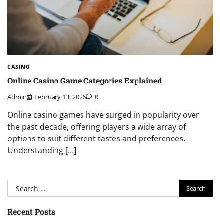
CASINO
Online Casino Game Categories Explained
Admin
February 13, 2026
0
Online casino games have surged in popularity over
the past decade, offering players a wide array of
options to suit different tastes and preferences.
Understanding […]
Search
for:
Recent Posts