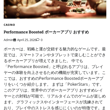
CASINO
Performance Boosted ポーカーアプリ おすすめ
Admin
April 25, 2026
0
ポーカーは、戦略と運が交錯する魅力的なゲームです。最
近では、スマートフォンやタブレットで楽しむことができ
るポーカーアプリが増えてきました。 中でも
「Performance Boosted」と呼ばれるアプリは、プレイ
ヤーの体験を向上させるための機能が充実しています。こ
こでは、おすすめのPerformance Boostedポーカーアプ
リをいくつか紹介します。 まずは「PokerStars」です。
このアプリは、世界中のプポーカーアプリ おすすめレイ
ヤーとの対戦が可能で、リアルタイムでのゲームが楽しめ
ます。 グラフィックスやインターフェースが洗練されて
おり、プレイ中のストレスを感じにくいのが特徴です。ま