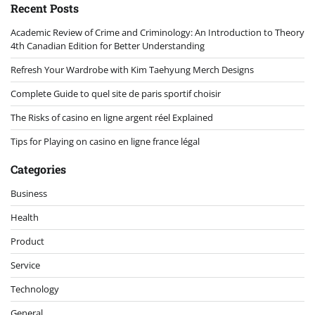
Recent Posts
Academic Review of Crime and Criminology: An Introduction to Theory
4th Canadian Edition for Better Understanding
Refresh Your Wardrobe with Kim Taehyung Merch Designs
Complete Guide to quel site de paris sportif choisir
The Risks of casino en ligne argent réel Explained
Tips for Playing on casino en ligne france légal
Categories
Business
Health
Product
Service
Technology
General