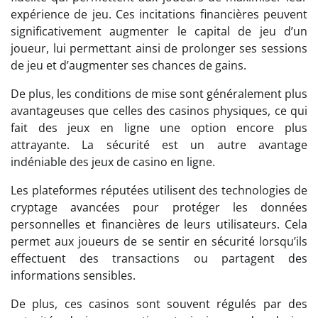
expérience de jeu. Ces incitations financières peuvent
significativement augmenter le capital de jeu d’un
joueur, lui permettant ainsi de prolonger ses sessions
de jeu et d’augmenter ses chances de gains.
De plus, les conditions de mise sont généralement plus
avantageuses que celles des casinos physiques, ce qui
fait des jeux en ligne une option encore plus
attrayante. La sécurité est un autre avantage
indéniable des jeux de casino en ligne.
Les plateformes réputées utilisent des technologies de
cryptage avancées pour protéger les données
personnelles et financières de leurs utilisateurs. Cela
permet aux joueurs de se sentir en sécurité lorsqu’ils
effectuent des transactions ou partagent des
informations sensibles.
De plus, ces casinos sont souvent régulés par des