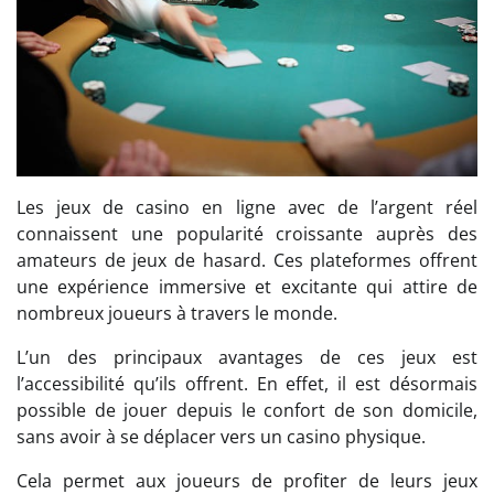
Les jeux de casino en ligne avec de l’argent réel
connaissent une popularité croissante auprès des
amateurs de jeux de hasard. Ces plateformes offrent
une expérience immersive et excitante qui attire de
nombreux joueurs à travers le monde.
L’un des principaux avantages de ces jeux est
l’accessibilité qu’ils offrent. En effet, il est désormais
possible de jouer depuis le confort de son domicile,
sans avoir à se déplacer vers un casino physique.
Cela permet aux joueurs de profiter de leurs jeux