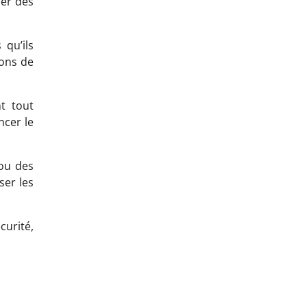
cer des
 qu’ils
ions de
t tout
ncer le
 ou des
ser les
curité,