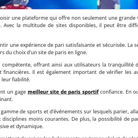
choisir une plateforme qui offre non seulement une grande 
 Avec la multitude de sites disponibles, il peut être diffi
tir une expérience de pari satisfaisante et sécurisée. La s
s du choix d’un site de paris en ligne.
compétente, offrant ainsi aux utilisateurs la tranquillité d
financières. Il est également important de vérifier les a
eur fiabilité.
vent un gage
meilleur site de paris sportif
confiance. En ou
inant.
e gamme de sports et d’événements sur lesquels parier, all
 disciplines moins courantes. De plus, la possibilité de pa
rsive et dynamique.