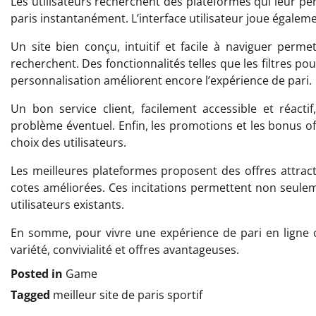
Les utilisateurs recherchent des plateformes qui leur p
paris instantanément. L’interface utilisateur joue égaleme
Un site bien conçu, intuitif et facile à naviguer perme
recherchent. Des fonctionnalités telles que les filtres pou
personnalisation améliorent encore l’expérience de pari.
Un bon service client, facilement accessible et réact
problème éventuel. Enfin, les promotions et les bonus off
choix des utilisateurs.
Les meilleures plateformes proposent des offres attrac
cotes améliorées. Ces incitations permettent non seuleme
utilisateurs existants.
En somme, pour vivre une expérience de pari en ligne op
variété, convivialité et offres avantageuses.
Posted in
Game
Tagged
meilleur site de paris sportif