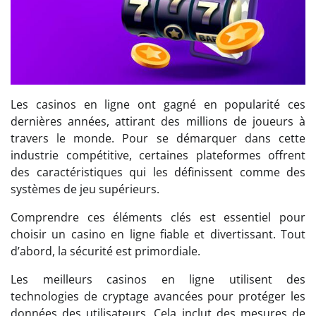
Les casinos en ligne ont gagné en popularité ces
dernières années, attirant des millions de joueurs à
travers le monde. Pour se démarquer dans cette
industrie compétitive, certaines plateformes offrent
des caractéristiques qui les définissent comme des
systèmes de jeu supérieurs.
Comprendre ces éléments clés est essentiel pour
choisir un casino en ligne fiable et divertissant. Tout
d’abord, la sécurité est primordiale.
Les meilleurs casinos en ligne utilisent des
technologies de cryptage avancées pour protéger les
données des utilisateurs. Cela inclut des mesures de