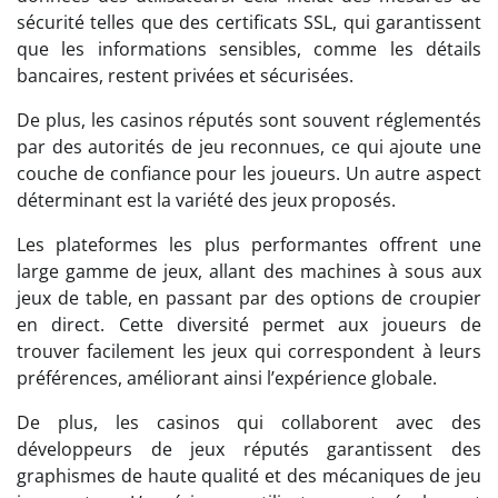
sécurité telles que des certificats SSL, qui garantissent
que les informations sensibles, comme les détails
bancaires, restent privées et sécurisées.
De plus, les casinos réputés sont souvent réglementés
par des autorités de jeu reconnues, ce qui ajoute une
couche de confiance pour les joueurs. Un autre aspect
déterminant est la variété des jeux proposés.
Les plateformes les plus performantes offrent une
large gamme de jeux, allant des machines à sous aux
jeux de table, en passant par des options de croupier
en direct. Cette diversité permet aux joueurs de
trouver facilement les jeux qui correspondent à leurs
préférences, améliorant ainsi l’expérience globale.
De plus, les casinos qui collaborent avec des
développeurs de jeux réputés garantissent des
graphismes de haute qualité et des mécaniques de jeu