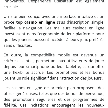
innovantes. L’expérience utilisateur est également
cruciale.
Un site bien conçu, avec une interface intuitive et un
proce
top casino en ligne
ssus d’inscription simple,
facilite la navigation. Les meilleurs casinos en ligne
investissent dans l’ergonomie de leur platforme pour
que les joueurs puissent accéder à leurs jeux préférés
sans difficultés.
En outre, la compatibilité mobile est devenue un
critère essentiel, permettant aux utilisateurs de jouer
depuis leur smartphone ou leur tablette, ce qui offre
une flexibilité accrue. Les promotions et les bonus
jouent un rôle significatif dans l’attraction des joueurs.
Les casinos en ligne de premier plan proposent des
offres généreuses, telles que des bonus de bienvenue,
des promotions régulières et des programmes de
fidélité. Ces incitations encouragent les nouveaux