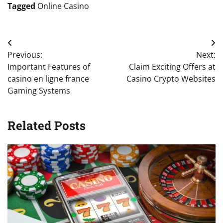
Tagged
Online Casino
Post
Previous:
Next:
navigation
Important Features of
Claim Exciting Offers at
casino en ligne france
Casino Crypto Websites
Gaming Systems
Related Posts