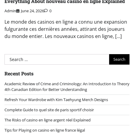
Everything About nouveau casino en ligne Explained
Admin
June 24, 2026
0
Le monde des casinos en ligne a connu une expansion
fulgurante ces dernières années, attirant des joueurs
du monde entier. Les nouveaux casinos en ligne, […]
Search
for:
Recent Posts
Academic Review of Crime and Criminology: An Introduction to Theory
4th Canadian Edition for Better Understanding
Refresh Your Wardrobe with Kim Taehyung Merch Designs
Complete Guide to quel site de paris sportif choisir
The Risks of casino en ligne argent réel Explained
Tips for Playing on casino en ligne france légal