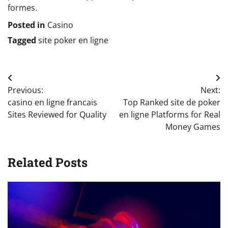
formes.
Posted in
Casino
Tagged
site poker en ligne
Post
Previous:
Next:
navigation
casino en ligne francais
Top Ranked site de poker
Sites Reviewed for Quality
en ligne Platforms for Real
Money Games
Related Posts