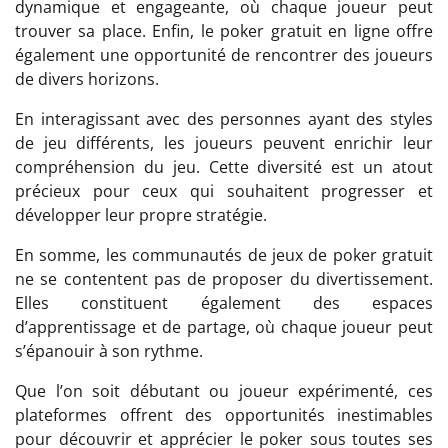
dynamique et engageante, où chaque joueur peut
trouver sa place. Enfin, le poker gratuit en ligne offre
également une opportunité de rencontrer des joueurs
de divers horizons.
En interagissant avec des personnes ayant des styles
de jeu différents, les joueurs peuvent enrichir leur
compréhension du jeu. Cette diversité est un atout
précieux pour ceux qui souhaitent progresser et
développer leur propre stratégie.
En somme, les communautés de jeux de poker gratuit
ne se contentent pas de proposer du divertissement.
Elles constituent également des espaces
d’apprentissage et de partage, où chaque joueur peut
s’épanouir à son rythme.
Que l’on soit débutant ou joueur expérimenté, ces
plateformes offrent des opportunités inestimables
pour découvrir et apprécier le poker sous toutes ses