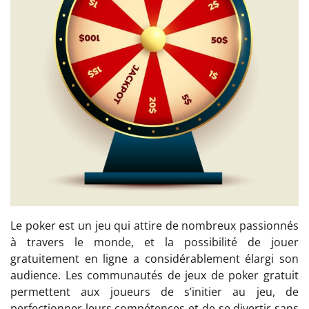
Le poker est un jeu qui attire de nombreux passionnés
à travers le monde, et la possibilité de jouer
gratuitement en ligne a considérablement élargi son
audience. Les communautés de jeux de poker gratuit
permettent aux joueurs de s’initier au jeu, de
perfectionner leurs compétences et de se divertir sans