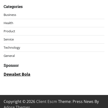
Categories
Business
Health
Product
Service
Technology
General
Sponsor
Dewabet Bola
Copyright © 2026
Client Escm
Theme: Press News By
Adore Themes
.