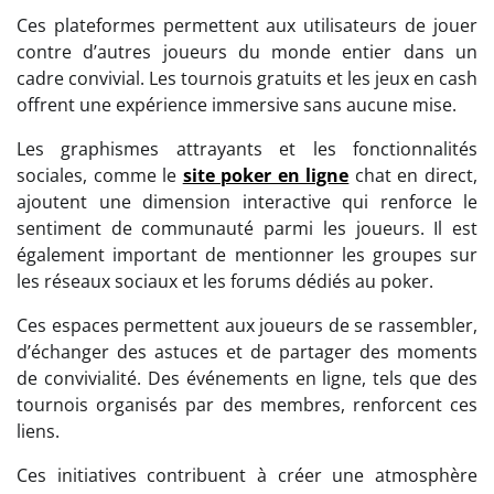
Ces plateformes permettent aux utilisateurs de jouer
contre d’autres joueurs du monde entier dans un
cadre convivial. Les tournois gratuits et les jeux en cash
offrent une expérience immersive sans aucune mise.
Les graphismes attrayants et les fonctionnalités
sociales, comme le
site poker en ligne
chat en direct,
ajoutent une dimension interactive qui renforce le
sentiment de communauté parmi les joueurs. Il est
également important de mentionner les groupes sur
les réseaux sociaux et les forums dédiés au poker.
Ces espaces permettent aux joueurs de se rassembler,
d’échanger des astuces et de partager des moments
de convivialité. Des événements en ligne, tels que des
tournois organisés par des membres, renforcent ces
liens.
Ces initiatives contribuent à créer une atmosphère