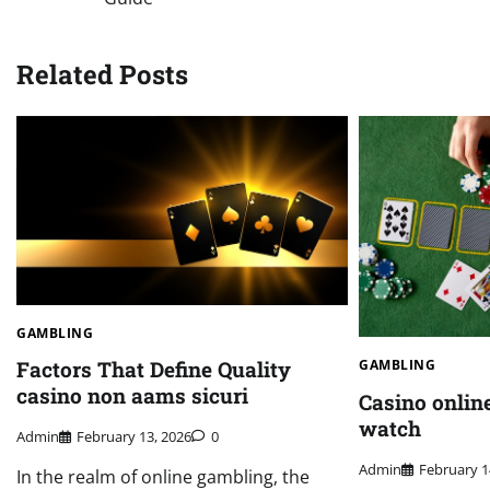
navigation
Related Posts
GAMBLING
GAMBLING
Factors That Define Quality
casino non aams sicuri
Casino onlin
watch
Admin
February 13, 2026
0
Admin
February 1
In the realm of online gambling, the