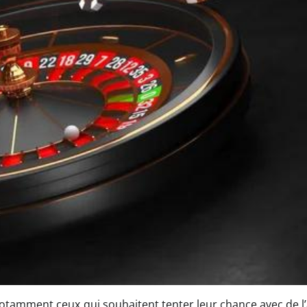
 notamment ceux qui souhaitent tenter leur chance avec de l