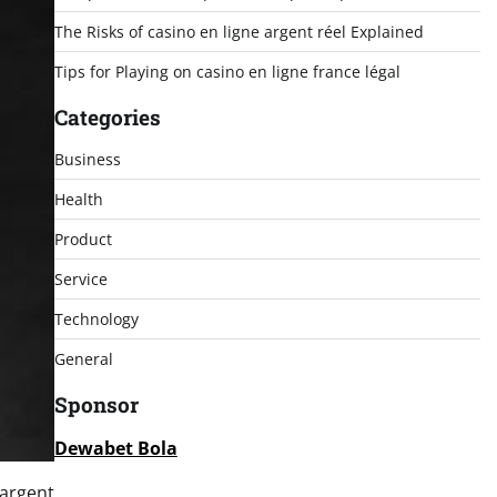
The Risks of casino en ligne argent réel Explained
Tips for Playing on casino en ligne france légal
Categories
Business
Health
Product
Service
Technology
General
Sponsor
Dewabet Bola
’argent