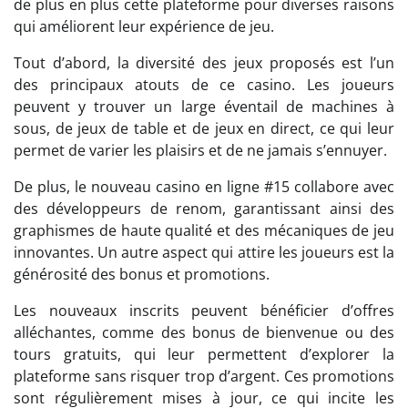
de plus en plus cette plateforme pour diverses raisons
qui améliorent leur expérience de jeu.
Tout d’abord, la diversité des jeux proposés est l’un
des principaux atouts de ce casino. Les joueurs
peuvent y trouver un large éventail de machines à
sous, de jeux de table et de jeux en direct, ce qui leur
permet de varier les plaisirs et de ne jamais s’ennuyer.
De plus, le nouveau casino en ligne #15 collabore avec
des développeurs de renom, garantissant ainsi des
graphismes de haute qualité et des mécaniques de jeu
innovantes. Un autre aspect qui attire les joueurs est la
générosité des bonus et promotions.
Les nouveaux inscrits peuvent bénéficier d’offres
alléchantes, comme des bonus de bienvenue ou des
tours gratuits, qui leur permettent d’explorer la
plateforme sans risquer trop d’argent. Ces promotions
sont régulièrement mises à jour, ce qui incite les