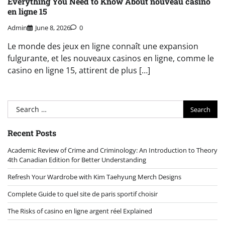
Everything You Need to Know About nouveau casino
en ligne 15
Admin
June 8, 2026
0
Le monde des jeux en ligne connaît une expansion
fulgurante, et les nouveaux casinos en ligne, comme le
casino en ligne 15, attirent de plus […]
Search
for:
Recent Posts
Academic Review of Crime and Criminology: An Introduction to Theory
4th Canadian Edition for Better Understanding
Refresh Your Wardrobe with Kim Taehyung Merch Designs
Complete Guide to quel site de paris sportif choisir
The Risks of casino en ligne argent réel Explained