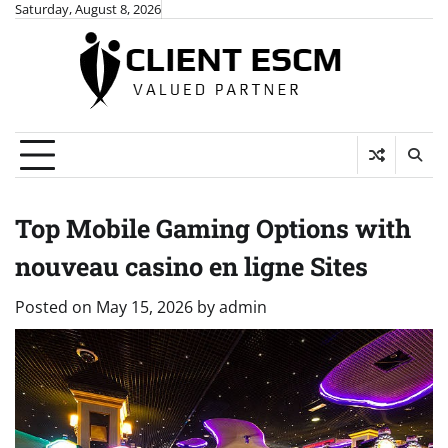
Skip
Saturday, August 8, 2026
to
content
Top Mobile Gaming Options with
nouveau casino en ligne Sites
Posted on
May 15, 2026
by
admin