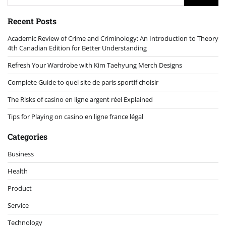
for:
Recent Posts
Academic Review of Crime and Criminology: An Introduction to Theory
4th Canadian Edition for Better Understanding
Refresh Your Wardrobe with Kim Taehyung Merch Designs
Complete Guide to quel site de paris sportif choisir
The Risks of casino en ligne argent réel Explained
Tips for Playing on casino en ligne france légal
Categories
Business
Health
Product
Service
Technology