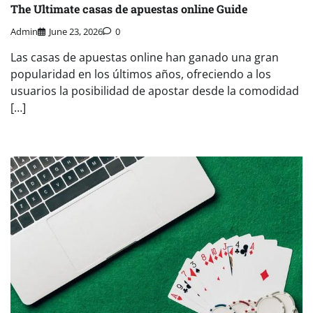
The Ultimate casas de apuestas online Guide
Admin
June 23, 2026
0
Las casas de apuestas online han ganado una gran
popularidad en los últimos años, ofreciendo a los
usuarios la posibilidad de apostar desde la comodidad
[…]