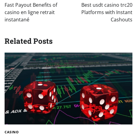
navigation
Fast Payout Benefits of
Best usdt casino trc20
casino en ligne retrait
Platforms with Instant
instantané
Cashouts
Related Posts
CASINO