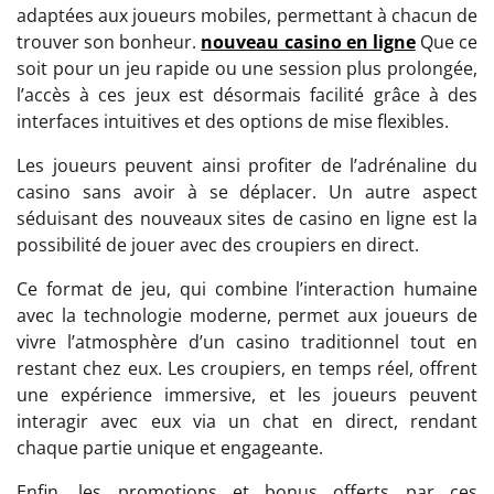
adaptées aux joueurs mobiles, permettant à chacun de
trouver son bonheur.
nouveau casino en ligne
Que ce
soit pour un jeu rapide ou une session plus prolongée,
l’accès à ces jeux est désormais facilité grâce à des
interfaces intuitives et des options de mise flexibles.
Les joueurs peuvent ainsi profiter de l’adrénaline du
casino sans avoir à se déplacer. Un autre aspect
séduisant des nouveaux sites de casino en ligne est la
possibilité de jouer avec des croupiers en direct.
Ce format de jeu, qui combine l’interaction humaine
avec la technologie moderne, permet aux joueurs de
vivre l’atmosphère d’un casino traditionnel tout en
restant chez eux. Les croupiers, en temps réel, offrent
une expérience immersive, et les joueurs peuvent
interagir avec eux via un chat en direct, rendant
chaque partie unique et engageante.
Enfin, les promotions et bonus offerts par ces