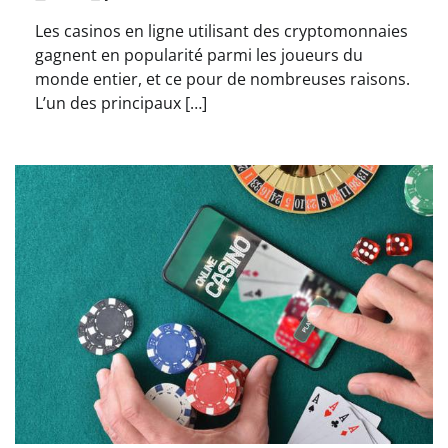
Les casinos en ligne utilisant des cryptomonnaies
gagnent en popularité parmi les joueurs du
monde entier, et ce pour de nombreuses raisons.
L’un des principaux […]