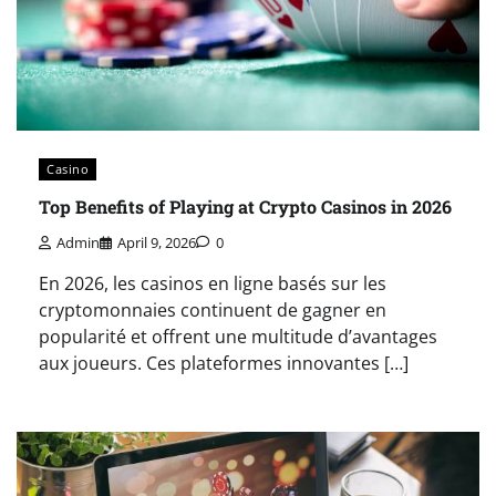
Casino
Top Benefits of Playing at Crypto Casinos in 2026
Admin
April 9, 2026
0
En 2026, les casinos en ligne basés sur les
cryptomonnaies continuent de gagner en
popularité et offrent une multitude d’avantages
aux joueurs. Ces plateformes innovantes […]