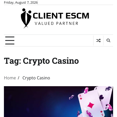
Skip
Friday, August 7, 2026
to
content
Tag:
Crypto Casino
Home
Crypto Casino