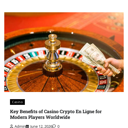
Casino
Key Benefits of Casino Crypto En Ligne for
Modern Players Worldwide
Admin
June 12, 2026
0