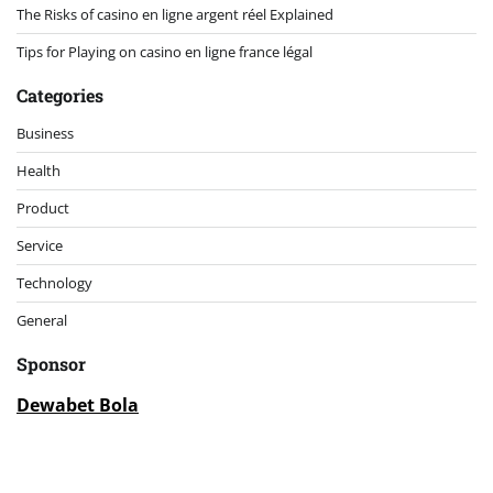
The Risks of casino en ligne argent réel Explained
Tips for Playing on casino en ligne france légal
Categories
Business
Health
Product
Service
Technology
General
Sponsor
Dewabet Bola