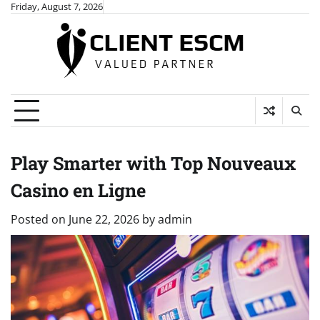
Skip
Friday, August 7, 2026
to
content
Play Smarter with Top Nouveaux
Casino en Ligne
Posted on
June 22, 2026
by
admin