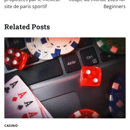
site de paris sportif
Beginners
Related Posts
CASINO