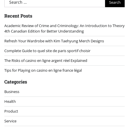
Search
for:
Recent Posts
Academic Review of Crime and Criminology: An Introduction to Theory
4th Canadian Edition for Better Understanding
Refresh Your Wardrobe with Kim Taehyung Merch Designs
Complete Guide to quel site de paris sportif choisir
The Risks of casino en ligne argent réel Explained
Tips for Playing on casino en ligne france légal
Categories
Business
Health
Product
Service