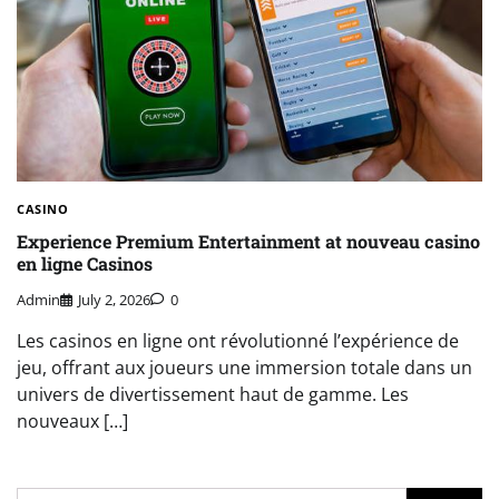
CASINO
Experience Premium Entertainment at nouveau casino
en ligne Casinos
Admin
July 2, 2026
0
Les casinos en ligne ont révolutionné l’expérience de
jeu, offrant aux joueurs une immersion totale dans un
univers de divertissement haut de gamme. Les
nouveaux […]