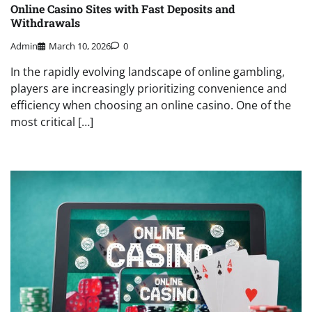
Online Casino Sites with Fast Deposits and
Withdrawals
Admin
March 10, 2026
0
In the rapidly evolving landscape of online gambling,
players are increasingly prioritizing convenience and
efficiency when choosing an online casino. One of the
most critical […]