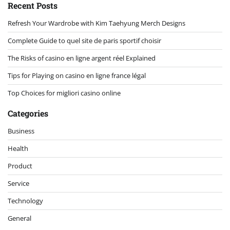
Recent Posts
Refresh Your Wardrobe with Kim Taehyung Merch Designs
Complete Guide to quel site de paris sportif choisir
The Risks of casino en ligne argent réel Explained
Tips for Playing on casino en ligne france légal
Top Choices for migliori casino online
Categories
Business
Health
Product
Service
Technology
General