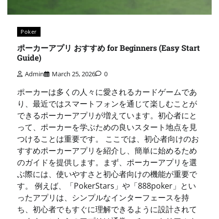
Poker
ポーカーアプリ おすすめ for Beginners (Easy Start
Guide)
Admin
March 25, 2026
0
ポーカーは多くの人々に愛されるカードゲームであ
り、最近ではスマートフォンを通じて楽しむことが
できるポーカーアプリが増えています。初心者にと
って、ポーカーを学ぶための良いスタート地点を見
つけることは重要です。 ここでは、初心者向けのお
すすめポーカーアプリを紹介し、簡単に始めるため
のガイドを提供します。まず、ポーカーアプリを選
ぶ際には、使いやすさと初心者向けの機能が重要で
す。 例えば、「PokerStars」や「888poker」とい
ったアプリは、シンプルなインターフェースを持
ち、初心者でもすぐに理解できるように設計されて