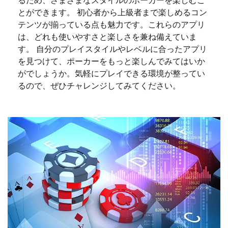
るため、さまざまなスタイルのポーカーを楽しむこ
とができます。 初心者から上級者まで楽しめるコン
テンツが揃っている点も魅力です。これらのアプリ
は、どれも使いやすさと楽しさを兼ね備えていま
す。 自分のプレイスタイルやレベルに合ったアプリ
を見つけて、ポーカーをもっと楽しんでみてはいか
がでしょうか。気軽にプレイできる環境が整ってい
るので、ぜひチャレンジしてみてください。