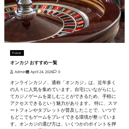
Poker
オンカジ おすすめ一覧
Admin
April 24, 2026
0
オンラインカジノ、通称「オンカジ」は、近年多く
の人々に人気を集めています。自宅にいながらにし
てカジノゲームを楽しむことができるため、手軽に
アクセスできるという魅力があります。 特に、スマ
ートフォンやタブレットが普及したことで、いつで
もどこでもゲームをプレイできる環境が整っていま
す。オンカジの選び方は、いくつかのポイントを押