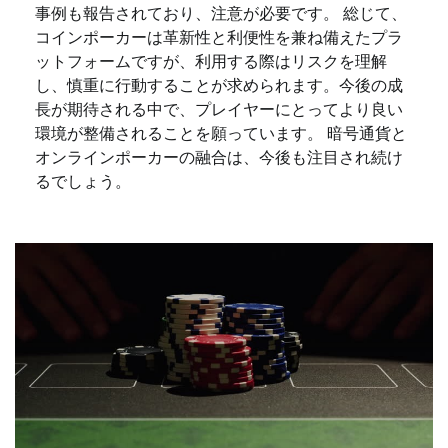
事例も報告されており、注意が必要です。 総じて、
コインポーカーは革新性と利便性を兼ね備えたプラ
ットフォームですが、利用する際はリスクを理解
し、慎重に行動することが求められます。今後の成
長が期待される中で、プレイヤーにとってより良い
環境が整備されることを願っています。 暗号通貨と
オンラインポーカーの融合は、今後も注目され続け
るでしょう。