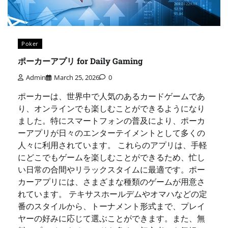
Poker
ポーカーアプリ for Daily Gaming
Admin
March 25, 2026
0
ポーカーは、世界中で人気のあるカードゲームであ
り、オンラインでも楽しむことができるようになり
ました。特にスマートフォンの普及により、ポーカ
ーアプリが日々のエンターテイメントとして多くの
人々に利用されています。 これらのアプリは、手軽
にどこでもゲームを楽しむことができるため、忙し
い日常の合間やリラックスタイムに最適です。ポー
カーアプリには、さまざまな種類のゲームが用意さ
れています。 テキサスホールデムやオマハなどの定
番のスタイルから、トーナメント形式まで、プレイ
ヤーの好みに応じて選ぶことができます。また、無