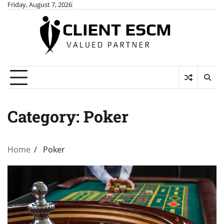
Skip
Friday, August 7, 2026
to
content
Category:
Poker
Home
Poker