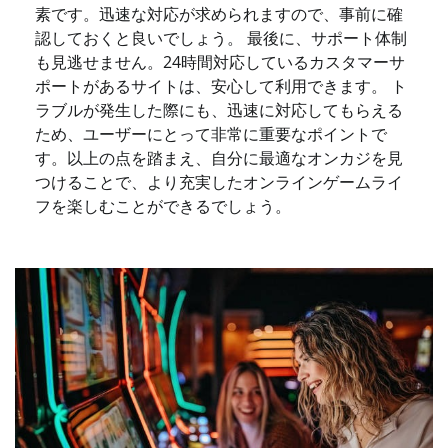
素です。迅速な対応が求められますので、事前に確
認しておくと良いでしょう。 最後に、サポート体制
も見逃せません。24時間対応しているカスタマーサ
ポートがあるサイトは、安心して利用できます。 ト
ラブルが発生した際にも、迅速に対応してもらえる
ため、ユーザーにとって非常に重要なポイントで
す。以上の点を踏まえ、自分に最適なオンカジを見
つけることで、より充実したオンラインゲームライ
フを楽しむことができるでしょう。