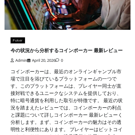
Poker
今の状況から分析するコインポーカー 最新レビュー
Admin
April 20, 2026
0
コインポーカーは、最近のオンラインギャンブル市
場で注目を浴びているプラットフォームの一つで
す。このプラットフォームは、プレイヤー同士が直
接対戦できるユニークなシステムを提供しており、
特に暗号通貨を利用した取引が特徴です。 最近の状
況を踏まえたレビューでは、コインポーカーの利点
と課題について詳しコインポーカー 最新レビューく
分析します。まず、コインポーカーの魅力はその透
明性と利便性にあります。 プレイヤーはビットコイ