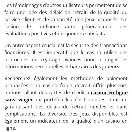
Les témoignages d’autres utilisateurs permettent de se
faire une idée des délais de retrait, de la qualité du
service client et de la variété des jeux proposés. Un
casino de confiance aura généralement des
évaluations positives et des joueurs satisfaits.
Un autre aspect crucial est la sécurité des transactions
financières. Il est impératif que le casino utilise des
protocoles de cryptage avancés pour protéger les
informations personnelles et bancaires des joueurs.
Recherchez également les méthodes de paiement
proposées : un casino fiable devrait offrir plusieurs
options, allant des cartes de crédit a
casino en ligne
sans wager
ux portefeuilles électroniques, tout en
garantissant des délais de retrait rapides et sans
complications. La diversité des jeux disponibles est
également un indicateur de la qualité d’un casino en
ligne.