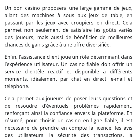
Un bon casino proposera une large gamme de jeux,
allant des machines à sous aux jeux de table, en
passant par les jeux avec croupiers en direct. Cela
permet non seulement de satisfaire les goûts variés
des joueurs, mais aussi de bénéficier de meilleures
chances de gains grâce à une offre diversifiée.
Enfin, l’assistance client joue un rôle déterminant dans
l’expérience utilisateur. Un casino fiable doit offrir un
service clientèle réactif et disponible à différents
moments, idéalement par chat en direct, e-mail et
téléphone.
Cela permet aux joueurs de poser leurs questions et
de résoudre d’éventuels problèmes rapidement,
renforçant ainsi la confiance envers la plateforme. En
résumé, pour choisir un casino en ligne fiable, il est
nécessaire de prendre en compte la licence, les avis
des utilisateurs, la sécurité des transactions, la