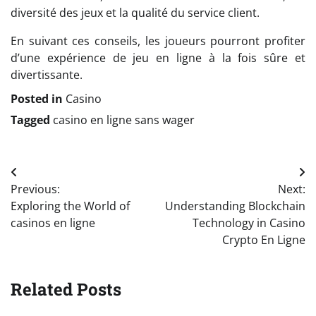
diversité des jeux et la qualité du service client.
En suivant ces conseils, les joueurs pourront profiter
d’une expérience de jeu en ligne à la fois sûre et
divertissante.
Posted in
Casino
Tagged
casino en ligne sans wager
Post
Previous:
Next:
navigation
Exploring the World of
Understanding Blockchain
casinos en ligne
Technology in Casino
Crypto En Ligne
Related Posts