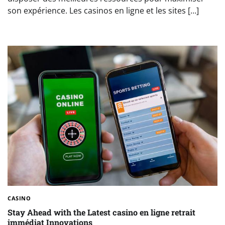
son expérience. Les casinos en ligne et les sites […]
CASINO
Stay Ahead with the Latest casino en ligne retrait
immédiat Innovations