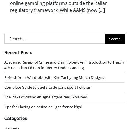
online gambling platforms outside the Italian
regulatory framework. While AAMS (now […]
Search
for:
Recent Posts
Academic Review of Crime and Criminology: An Introduction to Theory
4th Canadian Edition for Better Understanding
Refresh Your Wardrobe with Kim Taehyung Merch Designs
Complete Guide to quel site de paris sportif choisir
The Risks of casino en ligne argent réel Explained
Tips for Playing on casino en ligne france légal
Categories
Business