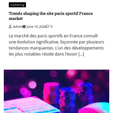
Gambling
Trends shaping the site paris sportif France
market
Admin
June 10, 2026
0
Le marché des paris sportifs en France connaît
une évolution significative, façonnée par plusieurs
tendances marquantes. L’un des développements
les plus notables réside dans l’essor […]