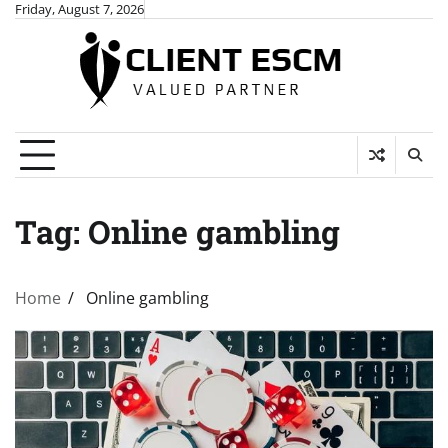
Skip
Friday, August 7, 2026
to
content
Tag:
Online gambling
Home
Online gambling