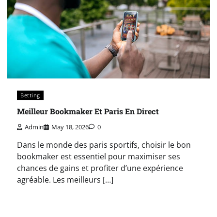
Betting
Meilleur Bookmaker Et Paris En Direct
Admin
May 18, 2026
0
Dans le monde des paris sportifs, choisir le bon
bookmaker est essentiel pour maximiser ses
chances de gains et profiter d’une expérience
agréable. Les meilleurs […]